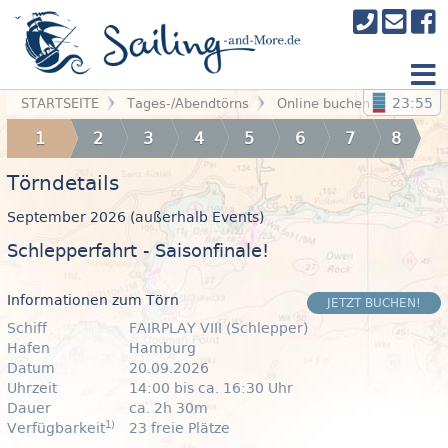
23:55
STARTSEITE
Tages-/Abendtörns
Online buchen
1
2
3
4
5
6
7
8
Törndetails
September 2026 (außerhalb Events)
Schlepperfahrt - Saisonfinale!
Informationen zum Törn
JETZT BUCHEN!
Schiff
FAIRPLAY VIII (Schlepper)
Hafen
Hamburg
Datum
20.09.2026
Uhrzeit
14:00 bis ca. 16:30 Uhr
Dauer
ca. 2h 30m
1)
Verfügbarkeit
23 freie Plätze