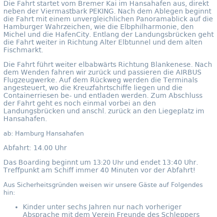
Die Fahrt startet vom Bremer Kai im Hansahafen aus, direkt
neben der Viermastbark PEKING. Nach dem Ablegen beginnt
die Fahrt mit einem unvergleichlichen Panoramablick auf die
Hamburger Wahrzeichen, wie die Elbphilharmonie, den
Michel und die HafenCity. Entlang der Landungsbrücken geht
die Fahrt weiter in Richtung Alter Elbtunnel und dem alten
Fischmarkt.
Die Fahrt führt weiter elbabwärts Richtung Blankenese. Nach
dem Wenden fahren wir zurück und passieren die AIRBUS
Flugzeugwerke. Auf dem Rückweg werden die Terminals
angesteuert, wo die Kreuzfahrtschiffe liegen und die
Containerriesen be- und entladen werden. Zum Abschluss
der Fahrt geht es noch einmal vorbei an den
Landungsbrücken und anschl. zurück an den Liegeplatz im
Hansahafen.
ab: Hamburg Hansahafen
Abfahrt: 14.00 Uhr
Das Boarding beginnt um
und endet 13:40 Uhr.
13:20 Uhr
Treffpunkt am Schiff immer 40 Minuten vor der Abfahrt!
Aus Sicherheitsgründen weisen wir unsere Gäste auf Folgendes
hin:
Kinder unter sechs Jahren nur nach vorheriger
Absprache mit dem Verein Freunde des Schleppers