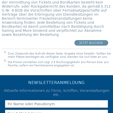
der Vermittlung von Tickets und Bordkarten besteht kein
Widerrufs- oder Rückgaberecht des Kunden, da gemäß § 312
G Nr. 9 BGB die Vorschriften über Fernabsatzgeschäfte auf
Verträge über die Erbringung von Dienstleistungen im
Bereich terminierter Freizeitveranstaltungen keine
Anwendung finden. Jede Bestellung von Tickets und
Bordkarten ist damit unmittelbar nach Bestätigung durch
Sailing and More bindend und verpflichtet zur Abnahme
sowie Bezahlung der Bestellung.
JETZT BUCHEN!
1)
Zum Zeitpunkt des Aufrufs dieser Seite. Angabe ohne Gewähr. Sollten Sie
mehr Plätze benötigen als verfügbar sind, wenden Sie sich bitte an uns.
2)
Die Preise verstehen sich zzgl. 2 € Buchungsgebühr pro Person bzw. pro
Familie, sofern ein Familienpreis angegeben ist.
NEWSLETTERANMELDUNG
Aktuelle Informationen zu Törns, Schiffen, Veranstaltungen
etc.